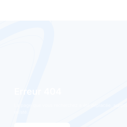
Erreur 404
La page que vous recherchez a été déplacée, suppri
existé.