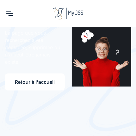
Erreur 404
La page que vous
recherchez a été
déplacée, supprimée ou
n'a peut-être jamais
existé.
Retour à l'accueil